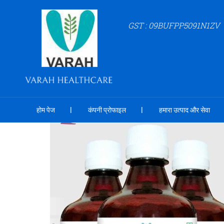
GST : 09BUFPP5091N1ZV
होम पेज
कंपनी प्रोफाइल
हमारा उत्पाद और सेवा